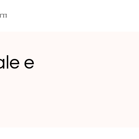
TTI
le e