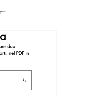
TTI
da
per duo 
rti, nel PDF in 