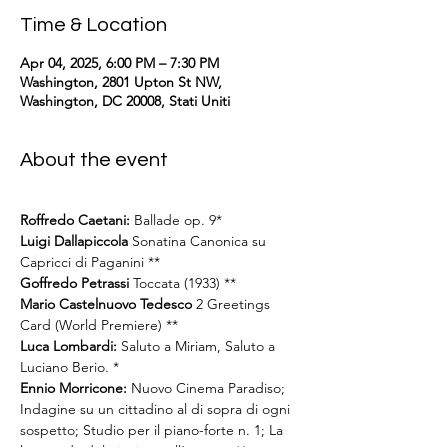
Time & Location
Apr 04, 2025, 6:00 PM – 7:30 PM
Washington, 2801 Upton St NW,
Washington, DC 20008, Stati Uniti
About the event
Roffredo Caetani: 
Ballade op. 9*  
Luigi Dallapiccola 
Sonatina Canonica su 
Capricci di Paganini **
Goffredo Petrassi 
Toccata (1933) **
Mario Castelnuovo Tedesco
 2 Greetings 
Card (World Premiere) **
Luca Lombardi: 
Saluto a Miriam, Saluto a 
Luciano Berio. *
Ennio Morricone: 
Nuovo Cinema Paradiso; 
Indagine su un cittadino al di sopra di ogni 
sospetto; Studio per il piano-forte n. 1; La 